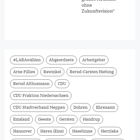
ohne
Zukunftsvision“
#LARAwählen
Abgeordnete
Arbeitgeber
Arne Fillies
Bawinkel
Bernd-Carsten Hiebing
Bernd Althusmann
CDU
CDU Fraktion Niedersachsen
CDU Stadtverband Meppen
Dohren
Ehrenamt
Emsland
Geeste
Gersten
Handrup
Hannover
Haren (Ems)
Haselünne
Herzlake