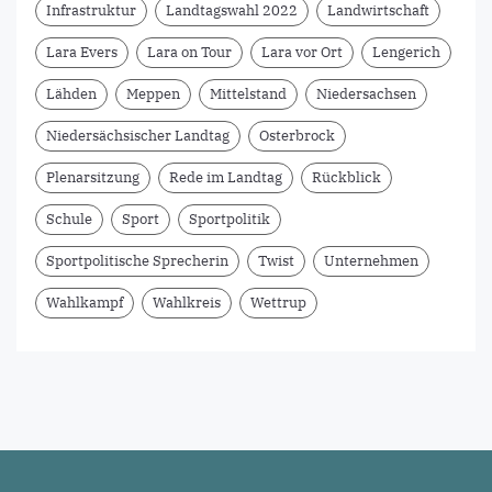
Infrastruktur
Landtagswahl 2022
Landwirtschaft
Lara Evers
Lara on Tour
Lara vor Ort
Lengerich
Lähden
Meppen
Mittelstand
Niedersachsen
Niedersächsischer Landtag
Osterbrock
Plenarsitzung
Rede im Landtag
Rückblick
Schule
Sport
Sportpolitik
Sportpolitische Sprecherin
Twist
Unternehmen
Wahlkampf
Wahlkreis
Wettrup