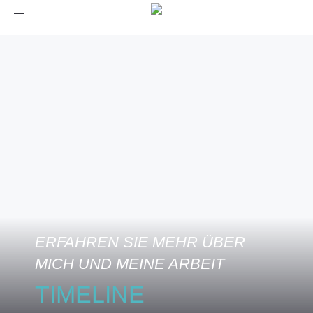
Toggle
navigation
ERFAHREN SIE MEHR ÜBER
MICH UND MEINE ARBEIT
TIMELINE